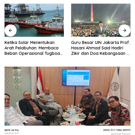
Ketika Solar Menentukan
Guru Besar UIN Jakarta Prof.
Arah Pelabuhan: Membaca
Hasani Ahmad Said Hadiri
Beban Operasional Tugboat
Zikir dan Doa Kebangsaan di
PT PCM di Tengah Kenaikan
Monas, Teguhkan Spirit
Harga BBM Industri
Persatuan Bangsa