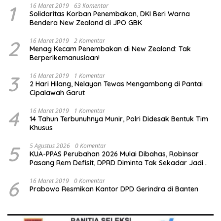
1
16 Maret 2019
63 Komentar
Solidaritas Korban Penembakan, DKI Beri Warna
Bendera New Zealand di JPO GBK
2
16 Maret 2019
2 Komentar
Menag Kecam Penembakan di New Zealand: Tak
Berperikemanusiaan!
3
16 Maret 2019
1 Komentar
2 Hari Hilang, Nelayan Tewas Mengambang di Pantai
Cipalawah Garut
4
16 Maret 2019
1 Komentar
14 Tahun Terbunuhnya Munir, Polri Didesak Bentuk Tim
Khusus
5
5 Agustus 2026
0 Komentar
KUA-PPAS Perubahan 2026 Mulai Dibahas, Robinsar
Pasang Rem Defisit, DPRD Diminta Tak Sekadar Jadi
Stempel Anggaran
6
16 Maret 2019
0 Komentar
Prabowo Resmikan Kantor DPD Gerindra di Banten