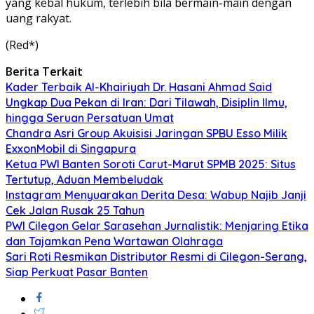
yang kebal hukum, terlebih bila bermain-main dengan
uang rakyat.
(Red*)
Berita Terkait
Kader Terbaik Al-Khairiyah Dr. Hasani Ahmad Said
Ungkap Dua Pekan di Iran: Dari Tilawah, Disiplin Ilmu,
hingga Seruan Persatuan Umat
Chandra Asri Group Akuisisi Jaringan SPBU Esso Milik
ExxonMobil di Singapura
Ketua PWI Banten Soroti Carut-Marut SPMB 2025: Situs
Tertutup, Aduan Membeludak
Instagram Menyuarakan Derita Desa: Wabup Najib Janji
Cek Jalan Rusak 25 Tahun
PWI Cilegon Gelar Sarasehan Jurnalistik: Menjaring Etika
dan Tajamkan Pena Wartawan Olahraga
Sari Roti Resmikan Distributor Resmi di Cilegon-Serang,
Siap Perkuat Pasar Banten