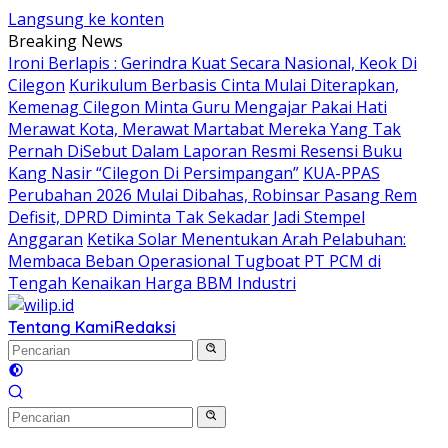
Langsung ke konten
Breaking News
Ironi Berlapis : Gerindra Kuat Secara Nasional, Keok Di
Cilegon
Kurikulum Berbasis Cinta Mulai Diterapkan,
Kemenag Cilegon Minta Guru Mengajar Pakai Hati
Merawat Kota, Merawat Martabat Mereka Yang Tak
Pernah DiSebut Dalam Laporan Resmi Resensi Buku
Kang Nasir “Cilegon Di Persimpangan”
KUA-PPAS
Perubahan 2026 Mulai Dibahas, Robinsar Pasang Rem
Defisit, DPRD Diminta Tak Sekadar Jadi Stempel
Anggaran
Ketika Solar Menentukan Arah Pelabuhan:
Membaca Beban Operasional Tugboat PT PCM di
Tengah Kenaikan Harga BBM Industri
Tentang Kami
Redaksi