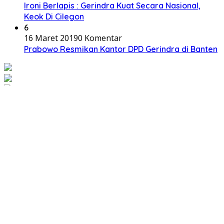
Ironi Berlapis : Gerindra Kuat Secara Nasional,
Keok Di Cilegon
6
16 Maret 2019
0 Komentar
Prabowo Resmikan Kantor DPD Gerindra di Banten
Tentang Kami
Redaksi
Pedoman Media Siber
Copyright : willip.id @2023