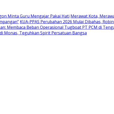
egon Minta Guru Mengajar Pakai Hati
Merawat Kota, Merawa
simpangan”
KUA-PPAS Perubahan 2026 Mulai Dibahas, Robins
han: Membaca Beban Operasional Tugboat PT PCM di Teng
 di Monas, Teguhkan Spirit Persatuan Bangsa