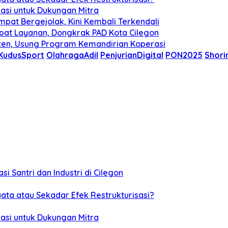
siasi untuk Dukungan Mitra
mpat Bergejolak, Kini Kembali Terkendali
epat Layanan, Dongkrak PAD Kota Cilegon
nten, Usung Program Kemandirian Koperasi
KudusSport
OlahragaAdil
PenjurianDigital
PON2025
Shori
Santri dan Industri di Cilegon
yata atau Sekadar Efek Restrukturisasi?
siasi untuk Dukungan Mitra