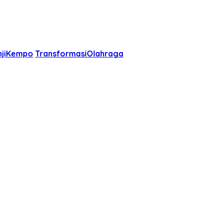
njiKempo
TransformasiOlahraga