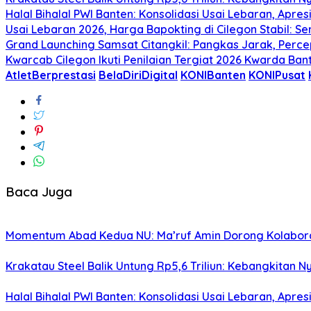
Halal Bihalal PWI Banten: Konsolidasi Usai Lebaran, Apre
Usai Lebaran 2026, Harga Bapokting di Cilegon Stabil: Se
Grand Launching Samsat Citangkil: Pangkas Jarak, Perc
Kwarcab Cilegon Ikuti Penilaian Tergiat 2026 Kwarda Ba
AtletBerprestasi
BelaDiriDigital
KONIBanten
KONIPusat
Baca Juga
Momentum Abad Kedua NU: Ma’ruf Amin Dorong Kolaborasi 
Krakatau Steel Balik Untung Rp5,6 Triliun: Kebangkitan N
Halal Bihalal PWI Banten: Konsolidasi Usai Lebaran, Apre