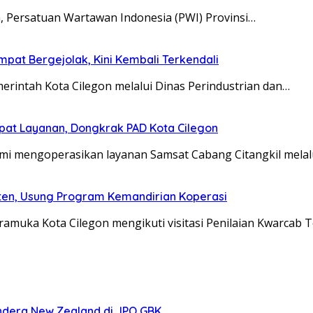
ah, Persatuan Wartawan Indonesia (PWI) Provinsi…
mpat Bergejolak, Kini Kembali Terkendali
erintah Kota Cilegon melalui Dinas Perindustrian dan…
epat Layanan, Dongkrak PAD Kota Cilegon
mi mengoperasikan layanan Samsat Cabang Citangkil melal
nten, Usung Program Kemandirian Koperasi
amuka Kota Cilegon mengikuti visitasi Penilaian Kwarcab T
ndera New Zealand di JPO GBK