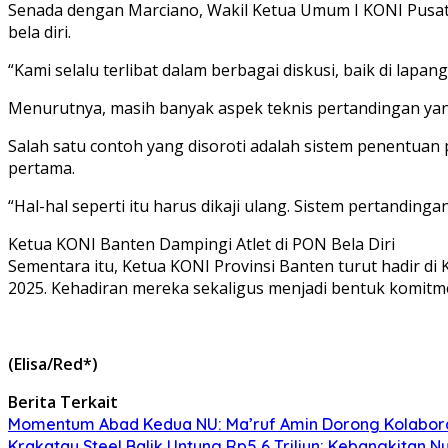
Senada dengan Marciano, Wakil Ketua Umum I KONI Pusat
bela diri.
“Kami selalu terlibat dalam berbagai diskusi, baik di la
Menurutnya, masih banyak aspek teknis pertandingan yang 
Salah satu contoh yang disoroti adalah sistem penentua
pertama.
“Hal-hal seperti itu harus dikaji ulang. Sistem pertandin
Ketua KONI Banten Dampingi Atlet di PON Bela Diri
Sementara itu, Ketua KONI Provinsi Banten turut hadir di
2025. Kehadiran mereka sekaligus menjadi bentuk komit
(Elisa/Red*)
Berita Terkait
Momentum Abad Kedua NU: Ma’ruf Amin Dorong Kolaborasi 
Krakatau Steel Balik Untung Rp5,6 Triliun: Kebangkitan N