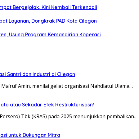
mpat Bergejolak, Kini Kembali Terkendali
epat Layanan, Dongkrak PAD Kota Cilegon
nten, Usung Program Kemandirian Koperasi
Santri dan Industri di Cilegon
Ma’ruf Amin, menilai geliat organisasi Nahdlatul Ulama…
yata atau Sekadar Efek Restrukturisasi?
 (Persero) Tbk (KRAS) pada 2025 menunjukkan pembalikan…
siasi untuk Dukungan Mitra