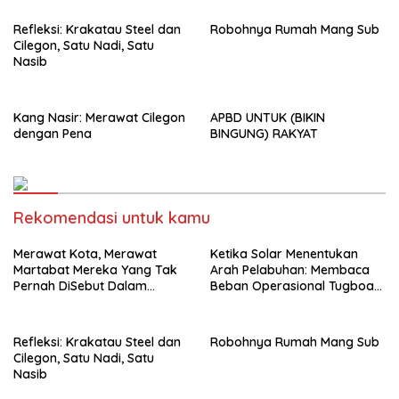
Kang Nasir “Cilegon Di
Persimpangan”
Refleksi: Krakatau Steel dan
Robohnya Rumah Mang Sub
Cilegon, Satu Nadi, Satu
Nasib
Kang Nasir: Merawat Cilegon
APBD UNTUK (BIKIN
dengan Pena
BINGUNG) RAKYAT
Rekomendasi untuk kamu
Merawat Kota, Merawat
Ketika Solar Menentukan
Martabat Mereka Yang Tak
Arah Pelabuhan: Membaca
Pernah DiSebut Dalam
Beban Operasional Tugboat
Laporan Resmi Resensi Buku
PT PCM di Tengah Kenaikan
Kang Nasir “Cilegon Di
Harga BBM Industri
Persimpangan”
Refleksi: Krakatau Steel dan
Robohnya Rumah Mang Sub
Cilegon, Satu Nadi, Satu
Nasib