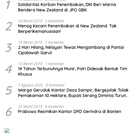
1
Solidaritas Korban Penembakan, DKI Beri Warna
Bendera New Zealand di JPO GBK
2
16 Maret 2019
2 Komentar
Menag Kecam Penembakan di New Zealand: Tak
Berperikemanusiaan!
3
16 Maret 2019
1 Komentar
2 Hari Hilang, Nelayan Tewas Mengambang di Pantai
Cipalawah Garut
4
16 Maret 2019
1 Komentar
14 Tahun Terbunuhnya Munir, Polri Didesak Bentuk Tim
Khusus
5
7 Agustus 2026
0 Komentar
Warga Geruduk Kantor Desa Sampir, Bergejolak Tolak
Pemakaman 10 Hektare, Bupati Serang Diminta Turun
Tangan
6
16 Maret 2019
0 Komentar
Prabowo Resmikan Kantor DPD Gerindra di Banten