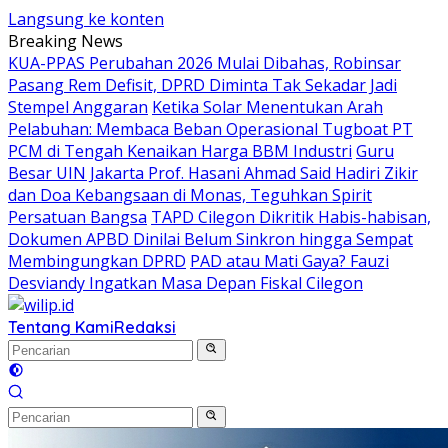
Langsung ke konten
Breaking News
KUA-PPAS Perubahan 2026 Mulai Dibahas, Robinsar
Pasang Rem Defisit, DPRD Diminta Tak Sekadar Jadi
Stempel Anggaran
Ketika Solar Menentukan Arah
Pelabuhan: Membaca Beban Operasional Tugboat PT
PCM di Tengah Kenaikan Harga BBM Industri
Guru
Besar UIN Jakarta Prof. Hasani Ahmad Said Hadiri Zikir
dan Doa Kebangsaan di Monas, Teguhkan Spirit
Persatuan Bangsa
TAPD Cilegon Dikritik Habis-habisan,
Dokumen APBD Dinilai Belum Sinkron hingga Sempat
Membingungkan DPRD
PAD atau Mati Gaya? Fauzi
Desviandy Ingatkan Masa Depan Fiskal Cilegon
Tentang Kami
Redaksi