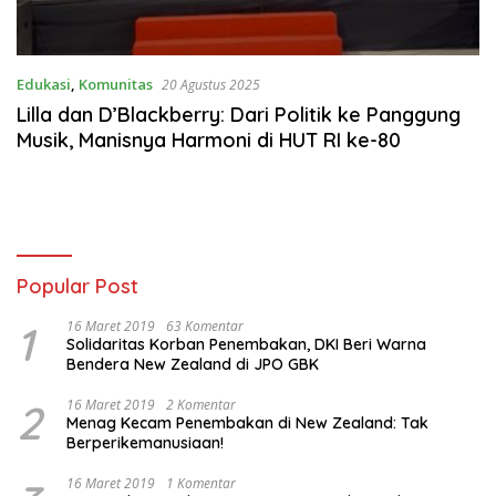
Edukasi
,
Komunitas
20 Agustus 2025
Lilla dan D’Blackberry: Dari Politik ke Panggung
Musik, Manisnya Harmoni di HUT RI ke-80
Popular Post
1
16 Maret 2019
63 Komentar
Solidaritas Korban Penembakan, DKI Beri Warna
Bendera New Zealand di JPO GBK
2
16 Maret 2019
2 Komentar
Menag Kecam Penembakan di New Zealand: Tak
Berperikemanusiaan!
16 Maret 2019
1 Komentar