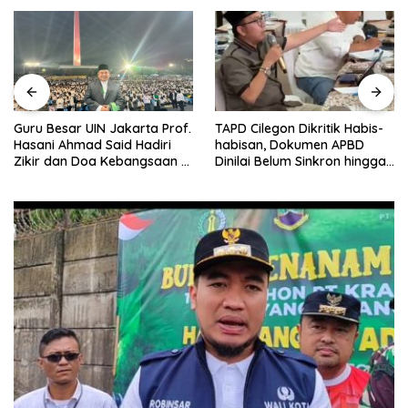
Guru Besar UIN Jakarta Prof.
TAPD Cilegon Dikritik Habis-
Hasani Ahmad Said Hadiri
habisan, Dokumen APBD
Zikir dan Doa Kebangsaan di
Dinilai Belum Sinkron hingga
Monas, Teguhkan Spirit
Sempat Membingungkan
Persatuan Bangsa
DPRD