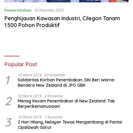
Pemerintahan
18 Desember 2025
Penghijauan Kawasan Industri, Cilegon Tanam
1.500 Pohon Produktif
Popular Post
1
16 Maret 2019
63 Komentar
Solidaritas Korban Penembakan, DKI Beri Warna
Bendera New Zealand di JPO GBK
2
16 Maret 2019
2 Komentar
Menag Kecam Penembakan di New Zealand: Tak
Berperikemanusiaan!
3
16 Maret 2019
1 Komentar
2 Hari Hilang, Nelayan Tewas Mengambang di Pantai
Cipalawah Garut