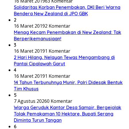
16 Maret 2019
63 Komentar
Solidaritas Korban Penembakan, DKI Beri Warna
Bendera New Zealand di JPO GBK
2
16 Maret 2019
2 Komentar
Menag Kecam Penembakan di New Zealand: Tak
Berperikemanusiaan!
3
16 Maret 2019
1 Komentar
2 Hari Hilang, Nelayan Tewas Mengambang di
Pantai Cipalawah Garut
4
16 Maret 2019
1 Komentar
14 Tahun Terbunuhnya Munir, Polri Didesak Bentuk
Tim Khusus
5
7 Agustus 2026
0 Komentar
Warga Geruduk Kantor Desa Sampir, Bergejolak
Tolak Pemakaman 10 Hektare, Bupati Serang
Diminta Turun Tangan
6