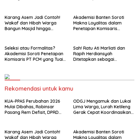
Diminta Tak Sekadar Jadi
Evakuasi ke Rumah Sakit
Stempel Anggaran
Karang Asem Jadi Contoh!
Akademisi Banten Soroti
Wakaf dan Hibah Warga
Makna Loyalitas dalam
Bangun Masjid hingga
Penetapan Komisaris
Saluran Air
Independen PT PCM
Seleksi atau Formalitas?
Sah! Ratu Ati Marliati dan
Akademisi Soroti Penetapan
Rapih Herdiansyah
Komisaris PT PCM yang Tuai
Ditetapkan sebagai
Pertanyaan
Komisaris Independen PT
PCM, Siap Perkuat Tata
Kelola BUMD
Rekomendasi untuk kamu
KUA-PPAS Perubahan 2026
ODGJ Mengamuk dan Lukai
Mulai Dibahas, Robinsar
Lima Warga, Lurah Ketileng
Pasang Rem Defisit, DPRD
Gerak Cepat Koordinasikan
Diminta Tak Sekadar Jadi
Evakuasi ke Rumah Sakit
Stempel Anggaran
Karang Asem Jadi Contoh!
Akademisi Banten Soroti
Wakaf dan Hibah Warga
Makna Loyalitas dalam