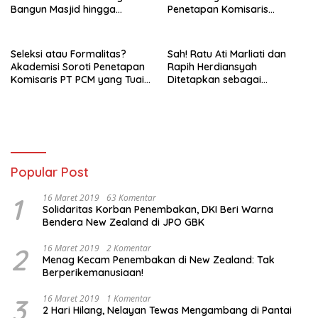
Bangun Masjid hingga
Penetapan Komisaris
Saluran Air
Independen PT PCM
Seleksi atau Formalitas?
Sah! Ratu Ati Marliati dan
Akademisi Soroti Penetapan
Rapih Herdiansyah
Komisaris PT PCM yang Tuai
Ditetapkan sebagai
Pertanyaan
Komisaris Independen PT
PCM, Siap Perkuat Tata
Kelola BUMD
Popular Post
1
16 Maret 2019
63 Komentar
Solidaritas Korban Penembakan, DKI Beri Warna
Bendera New Zealand di JPO GBK
2
16 Maret 2019
2 Komentar
Menag Kecam Penembakan di New Zealand: Tak
Berperikemanusiaan!
3
16 Maret 2019
1 Komentar
2 Hari Hilang, Nelayan Tewas Mengambang di Pantai