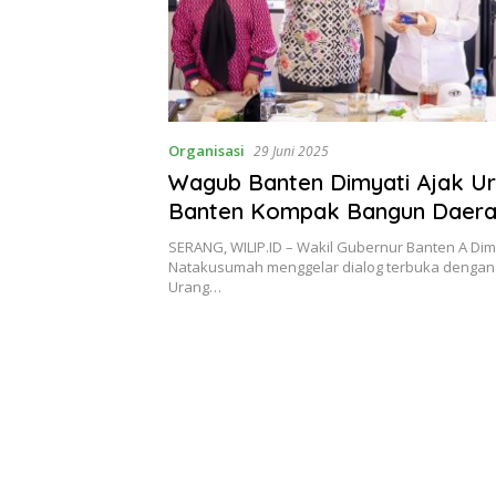
Organisasi
29 Juni 2025
Wagub Banten Dimyati Ajak U
Banten Kompak Bangun Daer
SERANG, WILIP.ID – Wakil Gubernur Banten A Dim
Natakusumah menggelar dialog terbuka denga
Urang…