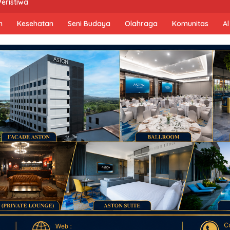
Peristiwa
n
Kesehatan
Seni Budaya
Olahraga
Komunitas
Al