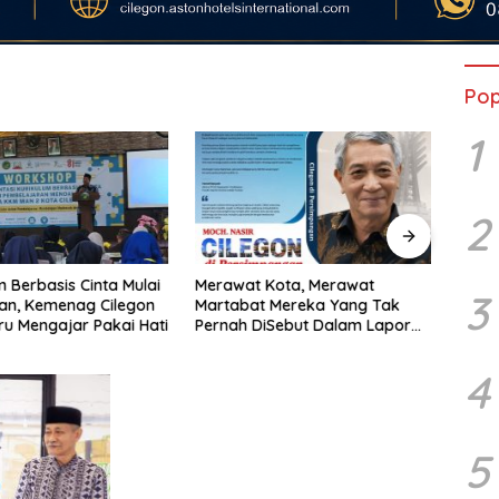
Pop
1
2
m Berbasis Cinta Mulai
Merawat Kota, Merawat
KUA-
3
an, Kemenag Cilegon
Martabat Mereka Yang Tak
Mulai
ru Mengajar Pakai Hati
Pernah DiSebut Dalam Laporan
Pasan
Resmi Resensi Buku Kang Nasir
Dimin
“Cilegon Di Persimpangan”
Stem
4
5