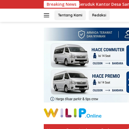
Langsung
Warga Geruduk Kantor Desa Sampir, Bergejolak Tola
Breaking News
ke
konten
Tentang Kami
Redaksi