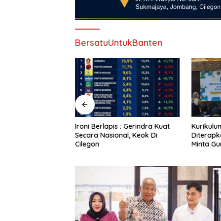
BersatuUntukBanten
duk Kantor Desa
Ironi Berlapis : Gerindra Kuat
Kurikulu
gejolak Tolak
Secara Nasional, Keok Di
Diterapk
0 Hektare, Bupati
Cilegon
Minta Gu
nta Turun Tangan