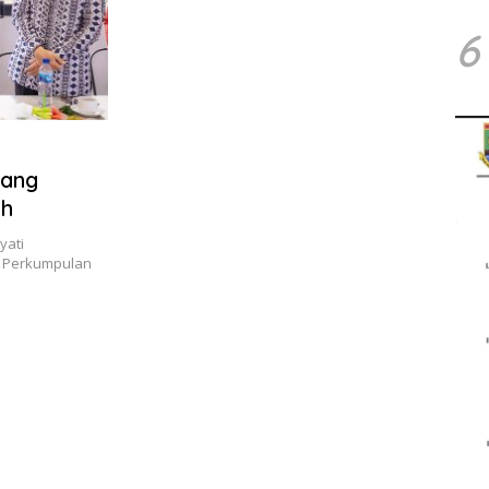
6
rang
ah
yati
n Perkumpulan