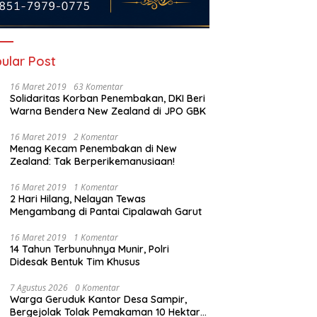
ular Post
16 Maret 2019
63 Komentar
Solidaritas Korban Penembakan, DKI Beri
Warna Bendera New Zealand di JPO GBK
16 Maret 2019
2 Komentar
Menag Kecam Penembakan di New
Zealand: Tak Berperikemanusiaan!
PPAS Perubahan 2026
Ketika Solar Menentukan Arah
G
16 Maret 2019
1 Komentar
 Dibahas, Robinsar
Pelabuhan: Membaca Beban
H
2 Hari Hilang, Nelayan Tewas
g Rem Defisit, DPRD
Operasional Tugboat PT PCM di
d
Mengambang di Pantai Cipalawah Garut
ta Tak Sekadar Jadi
Tengah Kenaikan Harga BBM
M
pel Anggaran
Industri
P
16 Maret 2019
1 Komentar
14 Tahun Terbunuhnya Munir, Polri
Didesak Bentuk Tim Khusus
7 Agustus 2026
0 Komentar
Warga Geruduk Kantor Desa Sampir,
Bergejolak Tolak Pemakaman 10 Hektare,