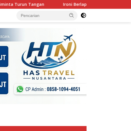
Ironi Berlapis : Gerindra Kuat Secara Nasional, Keok Di