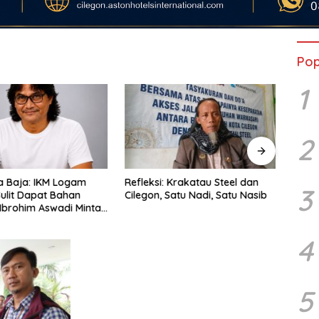
Pop
1
2
ta Baja: IKM Logam
Refleksi: Krakatau Steel dan
Robo
3
Sulit Dapat Bahan
Cilegon, Satu Nadi, Satu Nasib
 Ibrohim Aswadi Minta
 Steel Perkuat Rantai
4
5