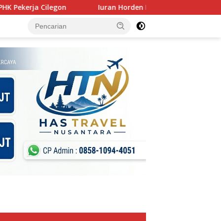
ilegon
Iuran Horden Rp2 Juta Disorot, Wali Murid SMP