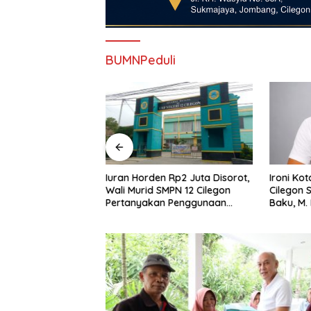
BUMNPeduli
karan CRM,
Iuran Horden Rp2 Juta Disorot,
Ironi Ko
asi PT Krakatau
Wali Murid SMPN 12 Cilegon
Cilegon 
n Berujung PHK
Pertanyakan Penggunaan
Baku, M.
gon
Dana BOS
Krakatau
Pasok.