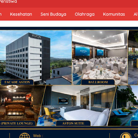
Peristiwa
n
Kesehatan
Seni Budaya
Olahraga
Komunitas
Al