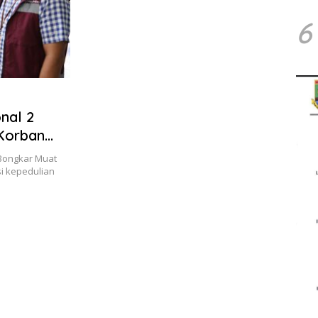
6
nal 2
Korban
 Bongkar Muat
i kepedulian