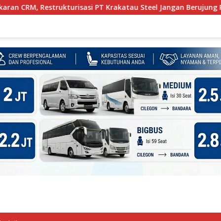
strukturisasi PT Krakatau Steel Jangan Berujung PHK Pekerja C