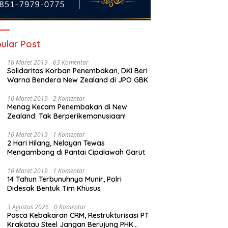
ular Post
16 Maret 2019
63 Komentar
Solidaritas Korban Penembakan, DKI Beri
Warna Bendera New Zealand di JPO GBK
16 Maret 2019
2 Komentar
Menag Kecam Penembakan di New
Zealand: Tak Berperikemanusiaan!
hnya Rumah Mang Sub
Istigasah Kebangsaan di Tegal
M
16 Maret 2019
1 Komentar
Papak, Warga Doakan
R
2 Hari Hilang, Nelayan Tewas
Pahlawan Sekaligus Galang
S
Mengambang di Pantai Cipalawah Garut
Dana Perluasan Makam
K
16 Maret 2019
1 Komentar
14 Tahun Terbunuhnya Munir, Polri
Didesak Bentuk Tim Khusus
3 Agustus 2026
0 Komentar
Pasca Kebakaran CRM, Restrukturisasi PT
Krakatau Steel Jangan Berujung PHK