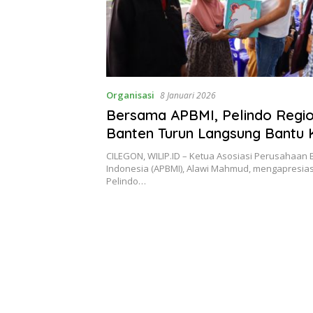
Organisasi
8 Januari 2026
Bersama APBMI, Pelindo Regio
Banten Turun Langsung Bantu 
Banjir
CILEGON, WILIP.ID – Ketua Asosiasi Perusahaan
Indonesia (APBMI), Alawi Mahmud, mengapresias
Pelindo…