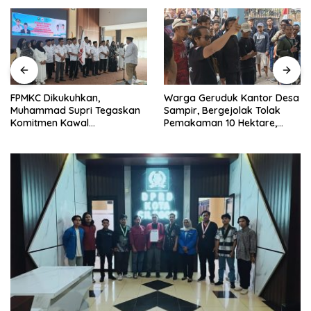
FPMKC Dikukuhkan,
Warga Geruduk Kantor Desa
Muhammad Supri Tegaskan
Sampir, Bergejolak Tolak
Komitmen Kawal
Pemakaman 10 Hektare,
Pembangunan Kota Cilegon
Bupati Serang Diminta Turun
Tangan