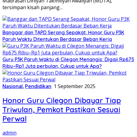
Madrasah Diniyah Takmiliyah Awaliyah (MDTA),
tersimpan kisah panjang…
Banggar dan TAPD Serang Sepakat, Honor Guru P3K
Paruh Waktu Ditentukan Berdasar Beban Kerja
Guru P3K Paruh Waktu di Cilegon Menangis: Digaji Rp675
Ribu–Rp1 Juta perbulan, Cukup untuk Apa?
Nasional
,
Pendidikan
1 September 2025
Honor Guru Cilegon Dibayar Tiap
Triwulan, Pemkot Pastikan Sesuai
Perwal
admin