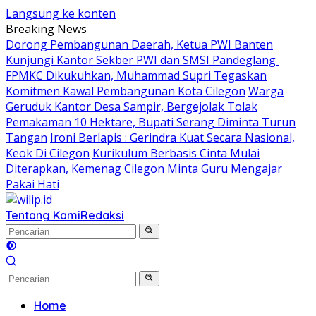
Langsung ke konten
Breaking News
Dorong Pembangunan Daerah, Ketua PWI Banten
Kunjungi Kantor Sekber PWI dan SMSI Pandeglang
FPMKC Dikukuhkan, Muhammad Supri Tegaskan
Komitmen Kawal Pembangunan Kota Cilegon
Warga
Geruduk Kantor Desa Sampir, Bergejolak Tolak
Pemakaman 10 Hektare, Bupati Serang Diminta Turun
Tangan
Ironi Berlapis : Gerindra Kuat Secara Nasional,
Keok Di Cilegon
Kurikulum Berbasis Cinta Mulai
Diterapkan, Kemenag Cilegon Minta Guru Mengajar
Pakai Hati
Tentang Kami
Redaksi
Home