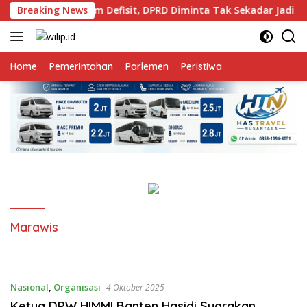
Langsung
binsar Pasang Rem Defisit, DPRD Diminta Tak Sekadar Jadi St
Breaking News
ke
konten
Home
Pemerintahan
Parlemen
Peristiwa
Marawis
Nasional
,
Organisasi
4 Oktober 2025
Ketua DPW HIMMI Banten Hasidi Suarakan