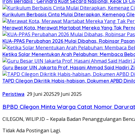
Ironi Berlapis : Gerindra Kuat Secara Nasional, Keok Di Ci
Kurikulum Berbasis Cinta Mulai Diterapkan, Kemenag Cil
Merawat Kota, Merawat Martabat Mereka Yang Tak Perna
KUA-PPAS Perubahan 2026 Mulai Dibahas, Robinsar Pasan
Ketika Solar Menentukan Arah Pelabuhan: Membaca Beba
Guru Besar UIN Jakarta Prof. Hasani Ahmad Said Hadiri 
TAPD Cilegon Dikritik Habis-habisan, Dokumen APBD Din
Peristiwa
29 Juni 2025
29 Juni 2025
BPBD Cilegon Minta Warga Catat Nomor Darurat 
CILEGON, WILIP.ID – Kepala Badan Penanggulangan Benc
Tidak Ada Postingan Lagi.