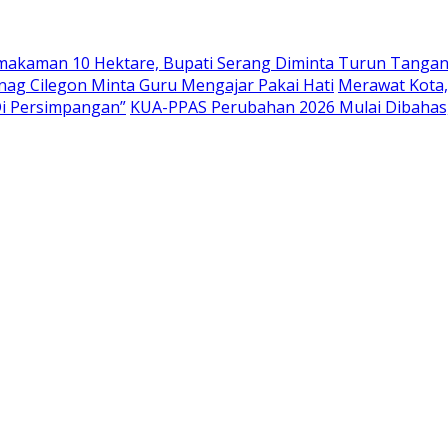
emakaman 10 Hektare, Bupati Serang Diminta Turun Tanga
nag Cilegon Minta Guru Mengajar Pakai Hati
Merawat Kota,
Di Persimpangan”
KUA-PPAS Perubahan 2026 Mulai Dibahas,