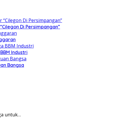
“Cilegon Di Persimpangan”
nggaran
BBM Industri
tuan Bangsa
ga untuk…