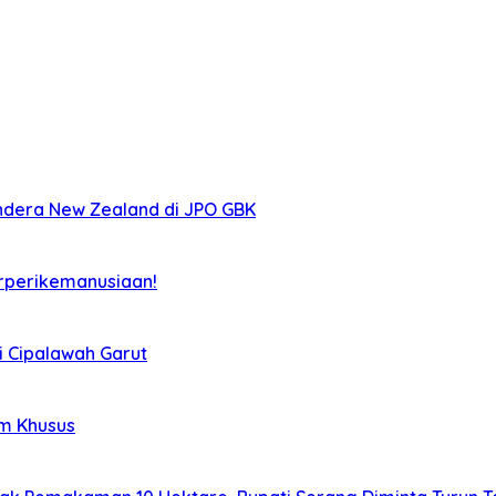
ndera New Zealand di JPO GBK
rperikemanusiaan!
i Cipalawah Garut
im Khusus