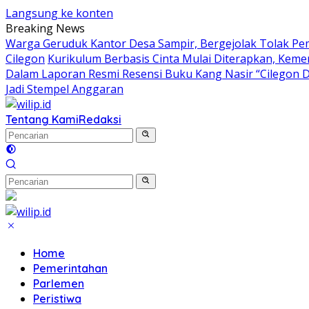
Langsung ke konten
Breaking News
Warga Geruduk Kantor Desa Sampir, Bergejolak Tolak P
Cilegon
Kurikulum Berbasis Cinta Mulai Diterapkan, Keme
Dalam Laporan Resmi Resensi Buku Kang Nasir “Cilegon 
Jadi Stempel Anggaran
Tentang Kami
Redaksi
Home
Pemerintahan
Parlemen
Peristiwa