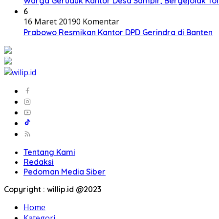
Warga Geruduk Kantor Desa Sampir, Bergejolak To
6
16 Maret 2019
0 Komentar
Prabowo Resmikan Kantor DPD Gerindra di Banten
Tentang Kami
Redaksi
Pedoman Media Siber
Copyright : willip.id @2023
Home
Kategori