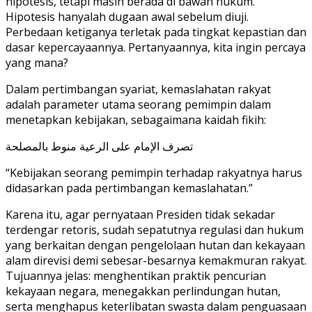
hipotesis, tetapi masih berada di bawah hukum.
Hipotesis hanyalah dugaan awal sebelum diuji.
Perbedaan ketiganya terletak pada tingkat kepastian dan
dasar kepercayaannya. Pertanyaannya, kita ingin percaya
yang mana?
Dalam pertimbangan syariat, kemaslahatan rakyat
adalah parameter utama seorang pemimpin dalam
menetapkan kebijakan, sebagaimana kaidah fikih:
تصرف الإمام على الرعية منوط بالمصلحة
“Kebijakan seorang pemimpin terhadap rakyatnya harus
didasarkan pada pertimbangan kemaslahatan.”
Karena itu, agar pernyataan Presiden tidak sekadar
terdengar retoris, sudah sepatutnya regulasi dan hukum
yang berkaitan dengan pengelolaan hutan dan kekayaan
alam direvisi demi sebesar-besarnya kemakmuran rakyat.
Tujuannya jelas: menghentikan praktik pencurian
kekayaan negara, menegakkan perlindungan hutan,
serta menghapus keterlibatan swasta dalam penguasaan