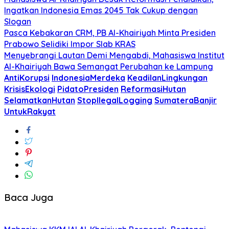
Ingatkan Indonesia Emas 2045 Tak Cukup dengan
Slogan
Pasca Kebakaran CRM, PB Al-Khairiyah Minta Presiden
Prabowo Selidiki Impor Slab KRAS
Menyebrangi Lautan Demi Mengabdi, Mahasiswa Institut
Al-Khairiyah Bawa Semangat Perubahan ke Lampung
AntiKorupsi
IndonesiaMerdeka
KeadilanLingkungan
KrisisEkologi
PidatoPresiden
ReformasiHutan
SelamatkanHutan
StopIlegalLogging
SumateraBanjir
UntukRakyat
Baca Juga