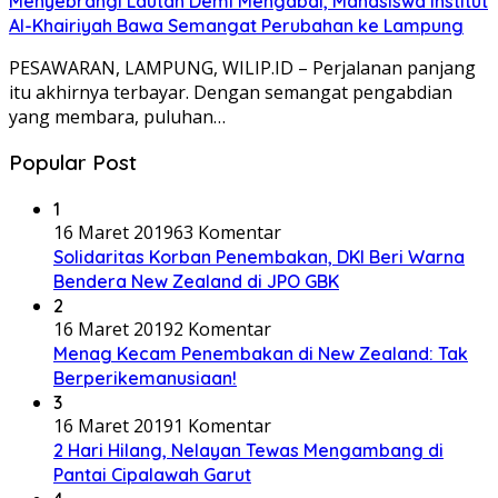
Menyebrangi Lautan Demi Mengabdi, Mahasiswa Institut
Al-Khairiyah Bawa Semangat Perubahan ke Lampung
PESAWARAN, LAMPUNG, WILIP.ID – Perjalanan panjang
itu akhirnya terbayar. Dengan semangat pengabdian
yang membara, puluhan…
Popular Post
1
16 Maret 2019
63 Komentar
Solidaritas Korban Penembakan, DKI Beri Warna
Bendera New Zealand di JPO GBK
2
16 Maret 2019
2 Komentar
Menag Kecam Penembakan di New Zealand: Tak
Berperikemanusiaan!
3
16 Maret 2019
1 Komentar
2 Hari Hilang, Nelayan Tewas Mengambang di
Pantai Cipalawah Garut