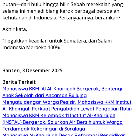
hutan—dari hulu hingga hilir. Sebab merekalah yang
selama ini menjadi biang kerok berbagai persoalan
kehutanan di Indonesia. Pertanyaannya: beranikah?
Akhir kata,
“Tegakkan keadilan untuk Sumatera, dan Salam
Indonesia Merdeka 100%.”
Banten, 3 Desember 2025
Berita Terkait
Mahasiswa KKM IAI Al-Khairiyah Bergerak, Bentengi
Anak Sekolah dari Ancaman Bullying
Menyatu dengan Warga Pesisir, Mahasiswa KKM Institut
Al-Khairiyah Perkuat Pengabdian Lewat Pengajian Rutin
Mahasiswa KKM Kelompok 11 Institut Al-Khairiyah
(INSTAL) Bergerak, Salurkan Air Bersih untuk Warga
Terdampak Kekeringan di Suralaya
Mahasiswa Al-Khairiyah Desak Reformasi Pendidikan,